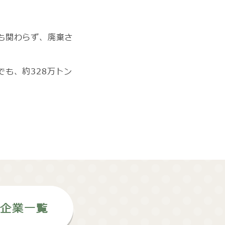
。
も関わらず、廃棄さ
も、約328万トン
供企業一覧