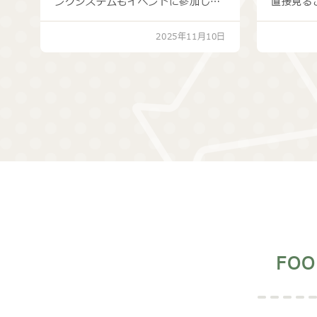
ンクシステムもイベントに参加し、
直接見る
お菓子の詰合せ３００袋を来場…
もうれし
2025年11月10日
FO