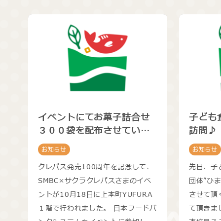
イベントにてお菓子詰合せ
子ども
３００袋を配布させていた
訪問♪
だきました
お知らせ
お知らせ
クレパス発売100周年を記念して、
先日、子
SMBC×サクラクレパスさまのイベ
団体”ひ
ントが10月18日に上本町YUFURA
させて頂
１階で行われました。 日本フードバ
て頂きま