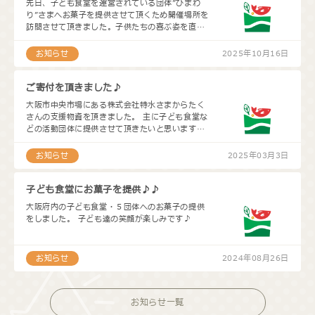
先日、子ども食堂を運営されている団体”ひまわ
り”さまへお菓子を提供させて頂くため開催場所を
訪問させて頂きました。子供たちの喜ぶ姿を直接
見ることができ、こちらもとてもうれしくなりま
した。
お知らせ
2025年10月16日
ご寄付を頂きました♪
大阪市中央市場にある株式会社特水さまからたく
さんの支援物資を頂きました。 主に子ども食堂な
どの活動団体に提供させて頂きたいと思います。
※画像（右から：特水の尾崎さま、後戸さま）
お知らせ
2025年03月3日
子ども食堂にお菓子を提供♪♪
大阪府内の子ども食堂・５団体へのお菓子の提供
をしました。 子ども達の笑顔が楽しみです♪
お知らせ
2024年08月26日
お知らせ一覧