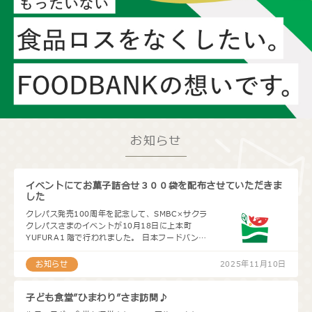
お知らせ
イベントにてお菓子詰合せ３００袋を配布させていただきま
した
クレパス発売100周年を記念して、SMBC×サクラ
クレパスさまのイベントが10月18日に上本町
YUFURA１階で行われました。 日本フードバンク
システムもイベントに参加し、お菓子の詰合せ３
００袋を来場…
お知らせ
2025年11月10日
子ども食堂”ひまわり”さま訪問♪